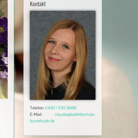
Kontakt
Telefon:
04161 / 595 8888
E-Mail:
claudia@ballettschule-
buxtehude.de