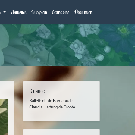
h
Aktuelles
Kursplan
Standorte
Über mich
C dance
Ballettschule Buxtehude
Claudia Hartung de Groote