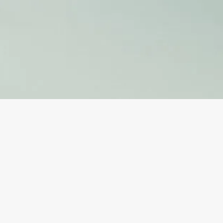
E-Mail
fb.me/ballettschulebuxtehude