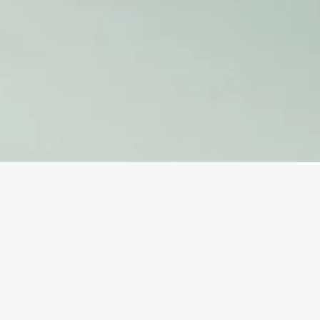
E-Mail
fb.me/ballettschulebuxtehude