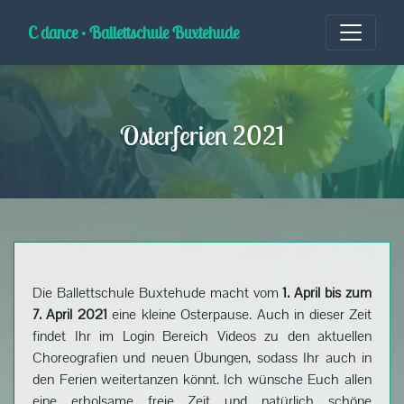
Skip
to
C dance • Ballettschule Buxtehude
content
Osterferien 2021
Die Ballettschule Buxtehude macht vom
1. April bis zum
7. April 2021
eine kleine Osterpause. Auch in dieser Zeit
findet Ihr im Login Bereich Videos zu den aktuellen
Choreografien und neuen Übungen, sodass Ihr auch in
den Ferien weitertanzen könnt. Ich wünsche Euch allen
eine erholsame freie Zeit und natürlich schöne